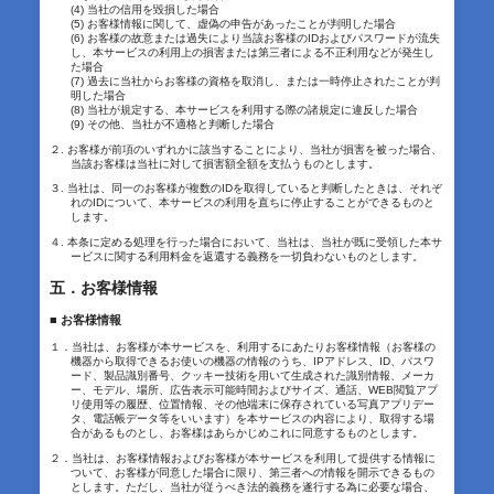
(4) 当社の信用を毀損した場合
(5) お客様情報に関して、虚偽の申告があったことが判明した場合
(6) お客様の故意または過失により当該お客様のIDおよびパスワードが流失
し、本サービスの利用上の損害または第三者による不正利用などが発生し
た場合
(7) 過去に当社からお客様の資格を取消し、または一時停止されたことが判
明した場合
(8) 当社が規定する、本サービスを利用する際の諸規定に違反した場合
(9) その他、当社が不適格と判断した場合
２. お客様が前項のいずれかに該当することにより、当社が損害を被った場合、
当該お客様は当社に対して損害額全額を支払うものとします。
３. 当社は、同一のお客様が複数のIDを取得していると判断したときは、それぞ
れのIDについて、本サービスの利用を直ちに停止することができるものと
します。
４. 本条に定める処理を行った場合において、当社は、当社が既に受領した本サ
ービスに関する利用料金を返還する義務を一切負わないものとします。
五．お客様情報
■ お客様情報
１．当社は、お客様が本サービスを、利用するにあたりお客様情報（お客様の
機器から取得できるお使いの機器の情報のうち、IPアドレス、ID、パスワ
ード、製品識別番号、クッキー技術を用いて生成された識別情報、メーカ
ー、モデル、場所、広告表示可能時間およびサイズ、通話、WEB閲覧アプ
リ使用等の履歴、位置情報、その他端末に保存されている写真アプリデー
タ、電話帳データ等をいいます）を本サービスの内容により、取得する場
合があるものとし、お客様はあらかじめこれに同意するものとします。
２．当社は、お客様情報およびお客様が本サービスを利用して提供する情報に
ついて、お客様が同意した場合に限り、第三者への情報を開示できるもの
とします。ただし、当社が従うべき法的義務を遂行する為に必要な場合、