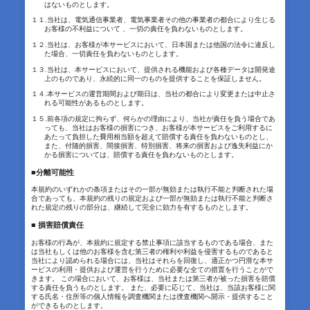
はないものとします。
１１.当社は、電気通信事業者、電気事業者その他の事業者の都合により生じる
お客様の不利益について 、一切の責任を負わないものとします。
１２.当社は、お客様が本サービスにおいて、日本国または他国の法令に違反し
た場合、一切責任を負わないものとします。
１３.当社は、本サービスにおいて、提供される機能および各種データは開発途
上のものであり、永続的に同一のものを提供することを保証しません。
１４.本サービスの運営期間および期日は、当社の都合により変更または中止さ
れる可能性があるものとします。
１５.前各項の規定に拘らず、何らかの理由により、当社が責任を負う場合であ
っても、当社はお客様の損害につき、お客様が本サービスをご利用するに
あたって負担した費用相当額を超えて賠償する責任を負わないものとし、
また、付随的損害、間接損害、特別損害、将来の損害および逸失利益にか
かる損害については、賠償する責任を負わないものとします。
■分離可能性
本規約のいずれかの条項またはその一部が無効または執行不能と判断された場
合であっても、本規約の残りの規定および一部が無効または執行不能と判断さ
れた規定の残りの部分は、継続して完全に効力を有するものとします。
■ 損害賠償責任
お客様の行為が、本規約に規定する禁止事項に該当するものである場合、また
は当社もしくは他のお客様を含む第三者の権利や利益を侵害するものであると
当社により認められる場合には、当社はそれらを回復し、適正かつ円滑な本サ
ービスの利用・提供および運営を行うために必要な全ての措置を行うことがで
きます。 この場合において、お客様は、当社または第三者が被った損害を賠償
する責任を負うものとします。 また、必要に応じて、当社は、当該お客様に関
する氏名・住所等の個人情報を調査機関または捜査機関へ開示・提供すること
ができるものとします。