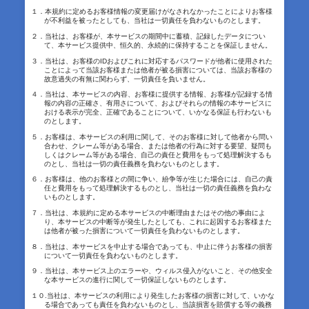
１．本規約に定めるお客様情報の変更届けがなされなかったことによりお客様
が不利益を被ったとしても、当社は一切責任を負わないものとします。
２．当社は、お客様が、本サービスの期間中に蓄積、記録したデータについ
て、本サービス提供中、恒久的、永続的に保持することを保証しません。
３．当社は、お客様のIDおよびこれに対応するパスワードが他者に使用された
ことによって当該お客様または他者が被る損害については、当該お客様の
故意過失の有無に関わらず、一切責任を負いません。
４．当社は、本サービスの内容、お客様に提供する情報、お客様が記録する情
報の内容の正確さ、有用さについて、およびそれらの情報の本サービスに
おける表示が完全、正確であることについて、いかなる保証も行わないも
のとします。
５．お客様は、本サービスの利用に関して、そのお客様に対して他者から問い
合わせ、クレーム等がある場合、または他者の行為に対する要望、疑問も
しくはクレーム等がある場合、自己の責任と費用をもって処理解決するも
のとし、当社は一切の責任義務を負わないものとします。
６．お客様は、他のお客様との間に争い、紛争等が生じた場合には、自己の責
任と費用をもって処理解決するものとし、当社は一切の責任義務を負わな
いものとします。
７．当社は、本規約に定める本サービスの中断理由またはその他の事由によ
り、本サービスの中断等が発生したとしても、これに起因するお客様また
は他者が被った損害について一切責任を負わないものとします。
８．当社は、本サービスを中止する場合であっても、中止に伴うお客様の損害
について一切責任を負わないものとします。
９．当社は、本サービス上のエラーや、ウィルス侵入がないこと、その他安全
な本サービスの進行に関して一切保証しないものとします。
１０.当社は、本サービスの利用により発生したお客様の損害に対して、いかな
る場合であっても責任を負わないものとし、当該損害を賠償する等の義務