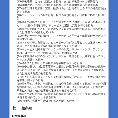
(15)宗教活動、これらに類似する行為、または宗教団体への勧誘行為
(16)政治活動、これらに類似する行為、または政治団体への勧誘行為
(17)他者に対する広告、宣伝、勧誘行為または他者による情報の送受信を妨
害する行為
(18)チェーンメールの転送行為、転送の依頼行為または依頼に応じた転送行
為
(19)他者の設備または本サービスの運営のために用意した設備への不正アク
セス、大量の情報送信等、本サービスの運営に支障を与える行為
(20)当社が意図したとおりに動かないプログラムの利用による、自己の利益
または他者の不利益となる行為
(21)他者のサーバーに接続して、本サービスと同一または類似のサービスを
利用する行為
(22)ウィルス等の有害なコンピュータープログラム等もしくは迷惑メールを
送信しまたは他者が受信可能な状態にしておく行為
(23)本サービスに関するプログラム等の改変、リバースエンジニアリング、
解析、ユーティリティの作成、頒布、利用等の行為
(24)端末製造者が認めない方法により変更、改造を行った端末において本サ
ービスを利用する行為
(25)他者または当社との信頼関係を破壊するような行為
(26)法令に基づいた監督官庁等への届出、許認可の取得等の手続きが義務付
けられている場合に、当該手続きを履行せず、その他当該法令に違反する
または違反する虞のある行為
(27)本人の同意を得ることなくまたは詐欺的な手段により、他者の個人情報
を収集、開示する行為
(28)前各号他、法令、本規約もしくは公序良俗に違反する行為、当社の信用
を毀損しもしくは当社の財産を侵害する行為、または他者もしくは当社に
不利益を与え、他のお客様の迷惑となるような行為
(29)前各号のいずれかに該当する行為が行われているデータ等へ当該行為を
助長する目的でリンクを張る行為
(30)その他、当社が不適切であると判断する行為。
七. 一般条項
■ 免責事項