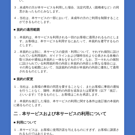
い。
３．未成年の方が本サービスを利用した場合、法定代理人（親権者など）の同
意があったものとみなします。
４．当社は、本サービスの一部において、未成年の方のご利用を制限すること
ができるものとします。
■ 規約の適用範囲
１．本規約は、本サービスを利用される一切のお客様に適用されるものとしま
す。お客様は、本サービスを利用するにあたって、本規約を遵守するもの
とします。
２．本規約とは別に、本サービスの提供・利用について、それぞれ個別に設け
られている利用規約、ガイドラインおよび随時当社より公表される各種の
取り決めや通知は本規約と一体をなすものです。なお、万一それらの個別
に設けられている利用規約等の内容と本規約の内容とが異なる場合には、
その異なる範囲において、当該規約の内容が本規約の内容に優先して適用
されるものとします。
■ 規約の変更
１．当社は、お客様の事前の同意を要することなく、またお客様に事前の通知
を行うことなく、随時、本規約の内容を追加または変更等（以下「改訂」
といいます）できるものとし、お客様はこれを承諾します。
２．本規約を改訂した場合、本サービスの利用に関する条件は改訂後の本規約
に拠るものとします。
二．本サービスおよび本サービスの利用について
■ 利用について
１．本サービスは、お客様に使用許諾を与えるものにすぎず、お客様に譲渡さ
れるものではありません。