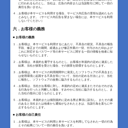
に行われるものとし、当社は、広告の内容または当該取引に関して一切の
責任を負いません。
４．お客様が本サービスを利用する場合、サービス内広告の受領を認めたもの
とみなします。（サービス内広告を望まない場合には、本サービスを利用
しないでください）
六．お客様の義務
■ お客様の義務
１．お客様は、本サービスを利用するにあたり、不具合の状況、不具合の報告
手段、修正までの期間、経過および修正作業の一切、付与されたIDおよび
これに対応するパスワード等の本サービスに関する一切の情報を他者に知
らせないものとします。
２．お客様は、本規約を遵守するものとし、お客様が本規約の定めに違反した
結果、当社が損害を受けた場合、その損害を賠償するものとします。
３．お客様は、本サービスの利用期間中に発見したソフトウェアの不具合また
は使用環境に起因する不具合等について、当社の定める方法により、当社
に報告し、ソフトウェアの改善に協力するものとします。
４．お客様は、当社がお客様に対し、本規約の定めに違反またそのおそれがあ
る行為を行ったと判断した場合、すみやかに当社に協力するものとし、ま
た当社の指示に従うものとします。
５．お客様は、本規約または個別規約に定める禁止事項に該当し、またその虞
のあると当社または他者から通知がなされたときは、当該行為を直ちに中
止するものとします。
■ お客様の自己責任
１．お客様は、本サービスの利用と本サービスを利用してなされた一切の行為
とその結果について一切の責任を負います。