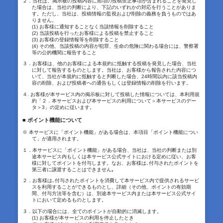
２．当社は、掲示板の投稿内容に前項の投稿禁止事項が含まれることを発見し
た場合は、当社の判断により、下記のいずれかの対応を行うことがありま
す。ただし、当社は、投稿情報の監視および削除の義務を負うものではあ
りません。
(1) お客様に通知することなく当該情報を削除すること
(2) 当該投稿を行ったお客様による投稿を禁止すること
(3) お客様の登録情報等を削除すること
(4) その他、当該投稿の内容が犯罪、生命の危険に関わる場合には、警察署
等の公的機関に報告すること
３．お客様は、他のお客様による本規約に抵触する投稿を発見した場合、当社
に対して報告するものとします。当社は、お客様から報告された内容につ
いて、当社が本規約に抵触すると判断した場合、24時間以内に該当投稿内
容の削除、および投稿者への通告もしくは登録情報の削除を行います。
４. お客様が本サービス内の掲示板に対して投稿した情報については、本利用規
約「２．本サービスおよび本サービスの利用について＞本サービスのデー
タ＞3」の定めに従います。
■ ポイント機能について
※ 本サービスに「ポイント機能」がある場合は、本項目「ポイント機能につい
て」が適用されます。
１．本サービスに「ポイント機能」がある場合、当社は、当社の判断または別
途本サービス内もしくは本サービス公式サイトにおける定めに従い、お客
様に対してポイントを付与します。なお、お客様は､付与されたポイントを
第三者に譲渡することはできません｡
２．お客様は､付与されたポイントを消費して本サービス内で提供されるサービ
スを利用することができるものとし、詳細（その他、ポイントの有効期
間、付与方法等を含む）は、別途本サービス内または本サービス公式サイ
トにおいて定めるものとします。
３．以下の場合には、全てのポイントが自動的に消滅します。
(1) お客様が本サービスの利用を停止したとき