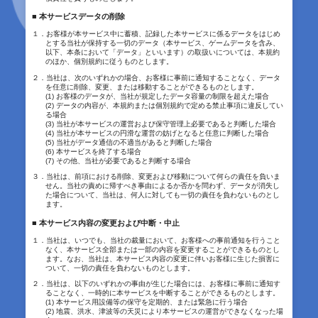
■ 本サービスデータの削除
１．お客様が本サービス中に蓄積、記録した本サービスに係るデータをはじめ
とする当社が保持する一切のデータ（本サービス、ゲームデータを含み、
以下、本条において「データ」といいます）の取扱いについては、本規約
のほか、個別規約に従うものとします。
２．当社は、次のいずれかの場合、お客様に事前に通知することなく、データ
を任意に削除、変更、または移動することができるものとします。
(1) お客様のデータが、当社が規定したデータ容量の制限を超えた場合
(2) データの内容が、本規約または個別規約で定める禁止事項に違反してい
る場合
(3) 当社が本サービスの運営および保守管理上必要であると判断した場合
(4) 当社が本サービスの円滑な運営の妨げとなると任意に判断した場合
(5) 当社がデータ通信の不適当があると判断した場合
(6) 本サービスを終了する場合
(7) その他、当社が必要であると判断する場合
３．当社は、前項における削除、変更および移動について何らの責任を負いま
せん。当社の責めに帰すべき事由によるか否かを問わず、データが消失し
た場合について、当社は、何人に対しても一切の責任を負わないものとし
ます。
■ 本サービス内容の変更および中断・中止
１．当社は、いつでも、当社の裁量において、お客様への事前通知を行うこと
なく、本サービス全部または一部の内容を変更することができるものとし
ます。なお、当社は、本サービス内容の変更に伴いお客様に生じた損害に
ついて、一切の責任を負わないものとします。
２．当社は、以下のいずれかの事由が生じた場合には、お客様に事前に通知す
ることなく、一時的に本サービスを中断することができるものとします。
(1) 本サービス用設備等の保守を定期的、または緊急に行う場合
(2) 地震、洪水、津波等の天災により本サービスの運営ができなくなった場