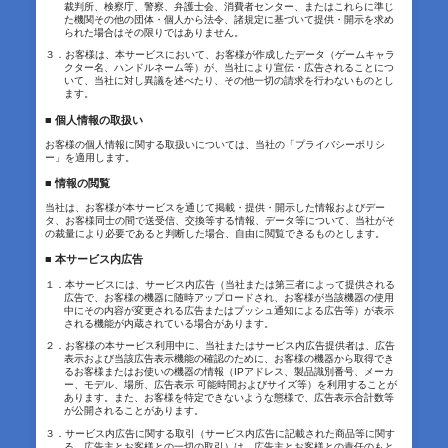
裁判所、検察庁、警察、弁護士会、消費者センター、またはこれらに準じ
た機関その他の団体・個人から法令、諸規定に基づいて提供・開示を求め
られた場合はその限りではありません。
３．お客様は、本サービスにおいて、お客様が作成したデータ（ゲームキャラ
クター名、ハンドルネーム等）が、当社により宣伝・広告されることにつ
いて、当社に対し異議を述べたり、その他一切の請求を行わないものとし
ます。
■ 個人情報の取扱い
お客様の個人情報に関する取扱いについては、当社の「プライバシーポリシ
ー」を適用します。
■ 情報の閲覧
当社は、お客様が本サービスを通じて掲載・提供・開示した情報およびデー
タ、お客様同士の間で送受信、交換等する情報、データ等について、当社がそ
の裁量により必要であると判断した場合、自由に閲覧できるものとします。
■ 本サービス内広告
１．本サービスには、サービス内広告（当社または第三者によって提供される
広告で、お客様の機器に随時アップロードされ、お客様が当該機器の使用
中にその内容が変更される広告またはプッシュ通知による広告等）が表示
される機能が内蔵されている場合があります。
２．お客様の本サービス利用中に、当社またはサービス内広告提供者は、広告
表示および当該広告表示機能の確認のために、お客様の機器から取得でき
るお客様またはお使いの機器の情報（IPアドレス、製品識別番号、メーカ
ー、モデル、場所、広告表示 可能時間およびサイズ等）を利用することが
あります。また、お客様を特定できないような態様で、広告表示合計数等
が公開されることがあります。
３．サービス内広告に関する取引（サービス内広告に記載された商品等に関す
る、広告主とお客様との一切の取引）は、広告主とお客様との責任のもと