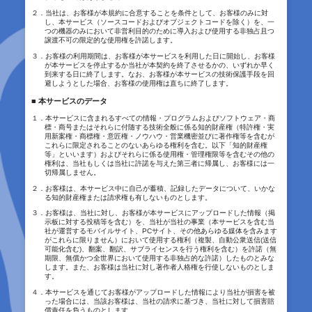
２．当社は、お客様が本規約に合意することを条件として、お客様のみに対
し、本サービス（ソースコードおよびオブジェクトコードを除く）を、一
つの機器のみにおいて非営利目的のために導入および使用する非独占且つ
譲渡不可の限定的な使用権を許諾します。
３．お客様の利用期間は、お客様が本サービスを利用した日に開始し、お客様
が本サービスを停止するか当社が本契約を終了させるかの、いずれか早く
到来する日に終了します。なお、お客様が本サービスの技術保護手段を回
避しようとした場合、お客様の使用権は直ちに終了します。
■ 本サービスのデータ
１．本サービスに含まれるすべての情報・プログラムおよびソフトウェア・商
標・商号またはそれらに付随する技術全般に係る知的財産権（特許権・実
用新案権・商標権・意匠権・ノウハウ・営業機密並びに著作権等を含むが
これらに限定されることのないあらゆる権利を含む。以下「知的財産権
等」といいます）およびそれらに係る使用権・管理権限等を含むその他の
権利は、当社もしくは当社に許諾を与えた第三者に帰属し、お客様には一
切帰属しません。
２．お客様は、本サービス中に自己が蓄積、記録したデータについて、いかな
る知的財産権または請求権も有しないものとします。
３．お客様は、当社に対し、お客様が本サービスにアップロードした情報（掲
示板に対する投稿等を含む）を、当社が当社の事業（本サービスを含む当
社が運営するモバイルサイト、PCサイト、その他あらゆる媒体を含みます
がこれらに限りません）において使用する権利（複製、自動公衆送信(送信
可能化含む)、翻案、翻訳、サブライセンスを行う権利を含む）を許諾（無
期限、無償かつ全世界において使用する非独占的な許諾）したものとみな
します。また、お客様は当社に対し著作者人格権を行使しないものとしま
す。
４．本サービスを通じてお客様がアップロードした情報により当社が損害を被
った場合には、当該お客様は、当社の請求に基づき、当社に対して損害賠
償責任を負うものとします。