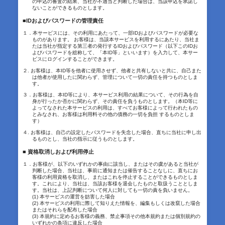
の申込の審査の結果、当社が不適当と判断した場合は、当該申込を承諾し
ないことができるものとします。
■IDおよびパスワードの管理責任
１．本サービスには、その利用にあたって、一部IDおよびパスワードが必要な
ものがあります。 お客様は、当該本サービスを利用するにあたり、当社ま
たは当社が指定する第三者の発行するIDおよびパスワード（以下このIDお
よびパスワードを総称して、「本ID等」といいます）を入力して、本サー
ビスにログインすることができます。
２. お客様は、本ID等を他者に使用させず、他者と共有しないと共に、自己また
は他者が使用したに関わらず、管理について一切の責任を持つものとしま
す。
３．お客様は、本ID等により、本サービス利用の結果について、その行為を自
身が行ったか否かに関わらず、その責任を負うものとします。（本ID等に
よってなされた本サービスの利用は、すべてお客様によって行われたもの
とみなされ、お客様は利用料その他の債務の一切を負担 するものとしま
す）
４. お客様は、自己の設定したパスワードを失念した場合、直ちに当社に申し出
るものとし、当社の指示に従うものとします。
■ 資格取消しおよび利用停止
１．お客様が、以下のいずれかの事由に該当し、またはその虞があると当社が
判断した場合、当社は、事前に通知または催告することなしに、直ちにお
客様の利用資格を取消し、またはこれを停止することができるものとしま
す。これにより、当社は、当該お客様を退会したものと取扱うこととしま
す。当社は、上記判断について何人に対しても一切の責を負いません。
(1) 本サービスの運営を妨害した場合
(2) 本サービスの利用に際して知りえた情報を、編集もしくは改竄した場合
またはそれらを配布した場合
(3) 本規約に定めるお客様の義務、禁止事項その他本規約または個別規約の
いずれかの条項に違反した場合