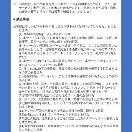
２．お客様は、自己の責任を持って本サービスを利用するものとし、また、本
サービスの利用に際して他者または当社に対して損害を与えた場合、自己
の責任と費用を持って当該損害を補償するものとします。
■ 禁止事項
お客様は本サービスを利用するに当たり以下の行為を行ってはならないものと
します。
(1) お客様の資格を三者と共有する行為
(2) 本サービスに関してお客様が有する権利を他者に譲渡、移転、売買、名
義変更、質権その他の担保に供する等の行為
(3) 本サービスで取得したゲーム内通貨、アイテム、もしくは現実世界の金
員等をもとにして、現実世界で流通する通貨や他のサービス内のアイテム
をやり取りする行為（インターネットオークション等で、売買する行為を
含む）
(4) 本サービス内アイテム等の取得を目的とした、本サービスのインストー
ルおよびアンインストールの反復
(5) 当社または他者の著作権、商標権等の知的財産権を侵害する行為または
その虞のある行為
(6) 他者の財産、プライバシーまたは肖像権を侵害する行為またはその虞の
ある行為
(7) 他者の人種、宗教、性別等を差別、侮辱もしくは誹謗中傷し、または他
者の名誉もしくは信用を毀損する行為、ハラスメント行為（特定人物やグ
ループを攻撃し、精神的な苦痛を与えると当社が判断する行為）等
(8) 詐欺等の犯罪に結びつくまたは結びつく虞のある行為
(9) わいせつ、児童虐待に相当する画像、文書等を送信または表示する行為
(10)無限連鎖講を開設し、もしくはこれを勧誘する行為、またはこれらに類
似する行為
(11)アクセス可能な当社または他者の情報を改竄、消去する行為
(12)他者になりすまして、本サービスを利用する行為
(13)当社の役員、従業員または当社が指定したカスタマーサポート要員にな
りすます行為
(14)選挙の事前運動、選挙運動またはこれらに類似する行為および公職選挙
法に抵触する行為