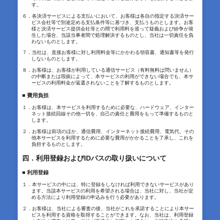
す。
６．各決済サービスによる支払いにおいて、お客様は各自の指定する決済サー
ビス会社等で別途定める支払条件等に基づき、支払うものとします。お客
様と決済サービス提供会社等との間で利用料を巡って疑義および紛争が発
生した場合、当該当事者間で処理解決するものとし、当社は一切責任を負
わないものとします。
７．当社は、直接お客様に対し利用料金等にかかわる領収書、通知書等を発行
しないものとします。
８．お客様は、お客様が利用している通信サービス（有料無料は問いません）
の中断または瑕疵によって、本サービスの利用ができない場合でも、本サ
ービスの利用料金が返還されないことを了解するものとします。
■ 費用負担
１．お客様は、本サービスを利用するために必要な、ハードウェア、インター
ネット接続回線その他一切を、自己の責任と費用をもって準備するものと
します。
２．お客様は前項のほか、通信費用、インターネット接続費用、電気代、その
他本サービスを利用するために必要な費用がかかることを了承し、これを
負担するものとします。
四．利用登録およびIDパスの取り扱いについて
■ 利用登録
１．本サービスの中には、特に登録をしなければ利用できないサービスがあり
ます。当該本サービスの利用を希望される場合は、当社に対し、当社が定
める方法により利用登録の申込みを行う必要があります。
２．お客様は、当社による審査の後、当社がこれを承諾することにより本サー
ビスを利用する資格を取得することができます。なお、当社は、利用登録