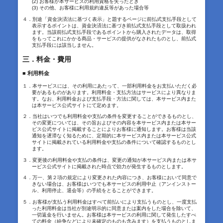
(2) お客様が本サービスの利用資格を失ったとき
(3) その他、お客様に利用規約違反等があった場合等
４．別途「資金決済法に基づく表示」と題するページに前払式支払手段として
表示するポイントは、資金決済法に基づき前払式支払手段として取扱われ
ます。当該前払式支払手段であるポイントから購入されたデータは、取得
をもってこれにかかる商品・サービスの提供がなされたものとし、前払式
支払手段には該当しません。
三．料金・費用
■ 利用料金
１．本サービスには、その利用にあたって、一部利用料金をお支払いただく必
要があるものがあります。利用料金・支払方法はサービスにより異なりま
す。なお、利用料金および支払手段・方法に関しては、本サービス内また
は本サービス公式サイトにて定めます。
２．当社はいつでも利用料金や支払の条件を変更することができるものとし、
その変更については、その旨およびその内容を本サービス内または本サー
ビス公式サイトに掲載することによりお客様に通知します。お客様は当該
通知を遅滞なく知るために、定期的に本サービス内または本サービス公式
サイトに掲載されている利用料金や支払の条件について確認するものとし
ます。
３．変更後の利用料金や支払の条件は、変更の通知が本サービス内または本サ
ービス公式サイトに掲載された時点で効力が発生するものとします。
４．万一、第２項の規定により変更された内容につき、お客様において同意で
きない場合は、お客様はいつでも本サービスの利用中止（アンインストー
ル、利用停止、退会等）の手続をとることができます。
５．お客様が支払う利用料金はすべて前払いにより支払うものとし、一度支払
った利用料金は当社が別途明示的に同意または案内をした場合を除いて、
一切返金を行いません。お客様は本サービスの利用に関して発生したすべ
ての料金（紛争などにより未確定のものも含みます）を支払うものとしま