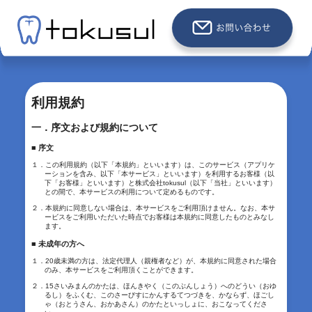
利用規約
一．序文および規約について
■ 序文
１．この利用規約（以下「本規約」といいます）は、このサービス（アプリケ
ーションを含み、以下「本サービス」といいます）を利用するお客様（以
下「お客様」といいます）と株式会社tokusul（以下「当社」といいます）
との間で、本サービスの利用について定めるものです。
２．本規約に同意しない場合は、本サービスをご利用頂けません。なお、本サ
ービスをご利用いただいた時点でお客様は本規約に同意したものとみなし
ます。
■ 未成年の方へ
１．20歳未満の方は、法定代理人（親権者など）が、本規約に同意された場合
のみ、本サービスをご利用頂くことができます。
２．15さいみまんのかたは、ほんきやく（このぶんしょう）へのどうい（おゆ
るし）をふくむ、このさーびすにかんするてつづきを、かならず、ほごし
ゃ（おとうさん、おかあさん）のかたといっしょに、おこなってくださ